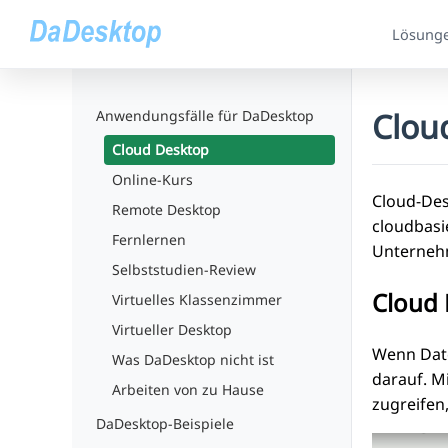
Lösung
Clou
Anwendungsfälle für DaDesktop
Cloud Desktop
Online-Kurs
Cloud-Des
Remote Desktop
cloudbasi
Fernlernen
Unterneh
Selbststudien-Review
Cloud 
Virtuelles Klassenzimmer
Virtueller Desktop
Wenn Date
Was DaDesktop nicht ist
darauf. M
Arbeiten von zu Hause
zugreifen
DaDesktop-Beispiele