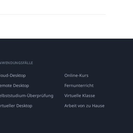
NWENDUNGSFÄLLE
loud-Desktop
Online-Kurs
emote Desktop
Fernunterricht
elbststudium-Überprüfung
Virtuelle Klasse
irtueller Desktop
Arbeit von zu Hause