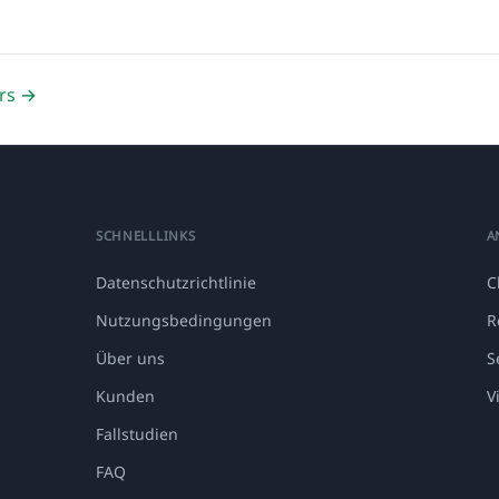
rs →
SCHNELLLINKS
A
Datenschutzrichtlinie
C
Nutzungsbedingungen
R
Über uns
S
Kunden
V
Fallstudien
FAQ