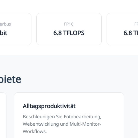
herbus
FP16
F
bit
6.8 TFLOPS
6.8 
iete
Alltagsproduktivität
Beschleunigen Sie Fotobearbeitung,
Webentwicklung und Multi-Monitor-
Workflows.