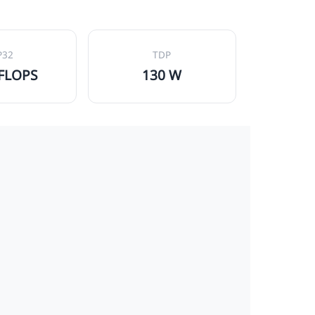
P32
TDP
TFLOPS
130 W