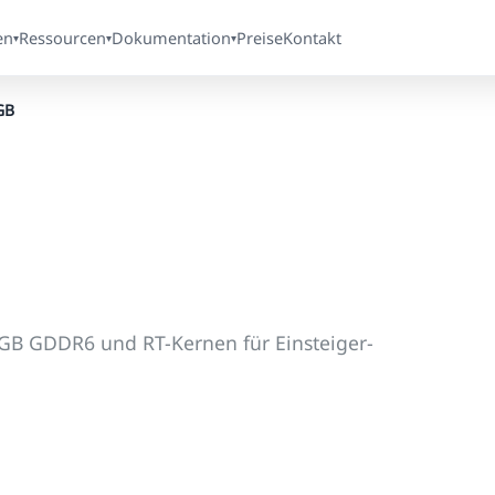
en
Ressourcen
Dokumentation
Preise
Kontakt
▾
▾
▾
GB
GB GDDR6 und RT-Kernen für Einsteiger-