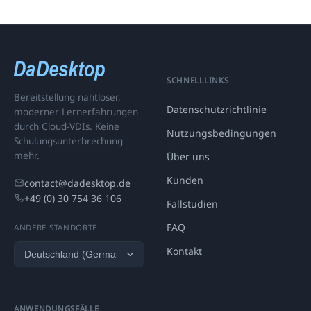
SCHNELLLINKS
Bereitstellung nahtloser,
Datenschutzrichtlinie
moderner Lernerfahrungen
durch Cloud-VDIs. Keine
Nutzungsbedingungen
Schulungsunterbrechung
mehr.
Über uns
Kunden
contact@dadesktop.de
+49 (0) 30 754 36 106
Fallstudien
FAQ
ANDERE STANDORTE
Kontakt
ANWENDUNGSFÄLLE