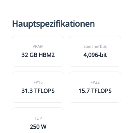
Hauptspezifikationen
VRAM
Speicherbus
32 GB HBM2
4,096-bit
FP16
FP32
31.3 TFLOPS
15.7 TFLOPS
TDP
250 W