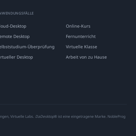
NWENDUNGSFÄLLE
loud-Desktop
Online-Kurs
emote Desktop
Fernunterricht
elbststudium-Überprüfung
Virtuelle Klasse
irtueller Desktop
Arbeit von zu Hause
ngen, Virtuelle Labs.
DaDesktop
® ist eine eingetragene Marke. NobleProg