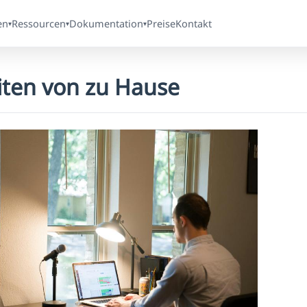
en
Ressourcen
Dokumentation
Preise
Kontakt
▾
▾
▾
iten von zu Hause