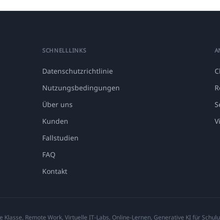
SCHNELLLINKS
A
Datenschutzrichtlinie
C
Nutzungsbedingungen
R
Über uns
S
Kunden
V
Fallstudien
FAQ
Kontakt
e Klasse, Remote Work, Virtuelle IT-Labs, Online-Lernen, Generative KI für Schulu