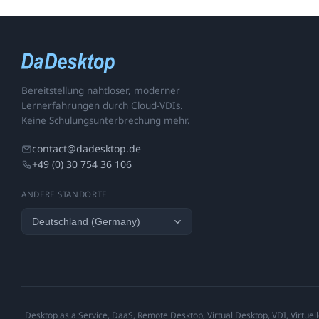
Bereitstellung nahtloser, moderner
Lernerfahrungen durch Cloud-VDIs.
Keine Schulungsunterbrechung mehr.
contact@dadesktop.de
+49 (0) 30 754 36 106
ANDERE STANDORTE
Desktop as a Service, DaaS, Remote Desktop, Virtual Desktop, VDI, Virtuell