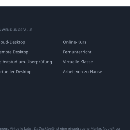
NWENDUNGSFÄLLE
loud-Desktop
Online-Kurs
emote Desktop
Fernunterricht
elbststudium-Überprüfung
Virtuelle Klasse
irtueller Desktop
Arbeit von zu Hause
ngen, Virtuelle Labs.
DaDesktop
® ist eine eingetragene Marke. NobleProg