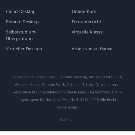
Cloud-Desktop
Online-Kurs
Remote Desktop
Fernunterricht
Selbststudium-
Virtuelle Klasse
Überprüfung
Virtueller Desktop
Arbeit von zu Hause
Desktop as a Service, DaaS, Remote Desktop, Virtual Desktop, VDI,
Virtuelle Klasse, Remote Work, Virtuelle IT-Labs, Online-Lernen,
Generative KI für Schulungen, Virtuelle Labs.
DaDesktop
® ist eine
eingetragene Marke. NobleProg Tech 2017–2026 Alle Rechte
vorbehalten.
Staff login