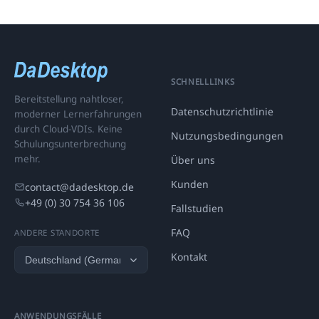
SCHNELLLINKS
Bereitstellung nahtloser,
Datenschutzrichtlinie
moderner Lernerfahrungen
durch Cloud-VDIs. Keine
Nutzungsbedingungen
Schulungsunterbrechung
mehr.
Über uns
Kunden
contact@dadesktop.de
+49 (0) 30 754 36 106
Fallstudien
FAQ
ANDERE STANDORTE
Kontakt
ANWENDUNGSFÄLLE