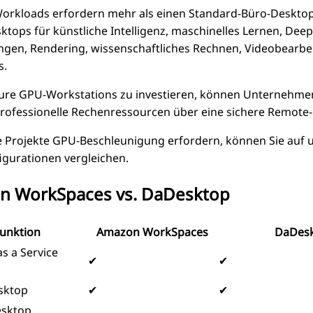
rkloads erfordern mehr als einen Standard-Büro-Desktop
ktops für künstliche Intelligenz, maschinelles Lernen, Dee
en, Rendering, wissenschaftliches Rechnen, Videobearbe
s.
teure GPU-Workstations zu investieren, können Unternehme
rofessionelle Rechenressourcen über eine sichere Remote
 Projekte GPU-Beschleunigung erfordern, können Sie auf 
gurationen vergleichen.
n WorkSpaces vs. DaDesktop
unktion
Amazon WorkSpaces
DaDes
s a Service
✔
✔
sktop
✔
✔
esktop