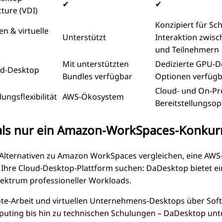
✔
✔
cture (VDI)
Konzipiert für S
n & virtuelle
Unterstützt
Interaktion zwisc
und Teilnehmern
Mit unterstützten
Dedizierte GPU-D
d-Desktop
Bundles verfügbar
Optionen verfüg
Cloud- und On-Pr
lungsflexibilität
AWS-Ökosystem
Bereitstellungso
ls nur ein Amazon-WorkSpaces-Konkur
Alternativen zu Amazon WorkSpaces vergleichen, eine AWS-
r Ihre Cloud-Desktop-Plattform suchen: DaDesktop bietet ein
pektrum professioneller Workloads.
e-Arbeit und virtuellen Unternehmens-Desktops über Softw
ting bis hin zu technischen Schulungen – DaDesktop unte