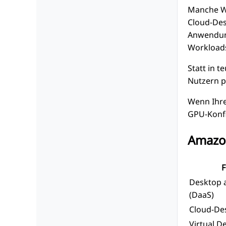
Manche Wo
Cloud-Des
Anwendung
Workload
Statt in 
Nutzern p
Wenn Ihre
GPU-Konfi
Amazo
F
Desktop a
(DaaS)
Cloud-De
Virtual D