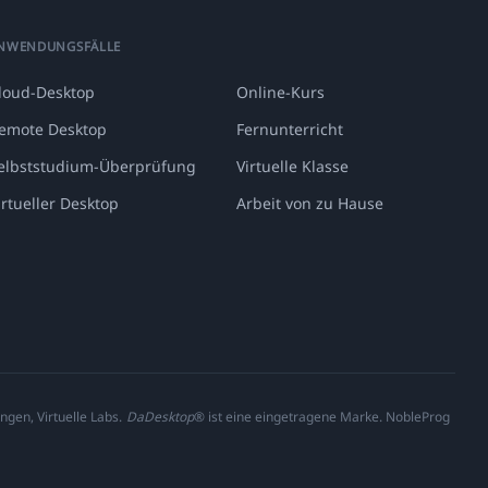
NWENDUNGSFÄLLE
loud-Desktop
Online-Kurs
emote Desktop
Fernunterricht
elbststudium-Überprüfung
Virtuelle Klasse
irtueller Desktop
Arbeit von zu Hause
ngen, Virtuelle Labs.
DaDesktop
® ist eine eingetragene Marke. NobleProg