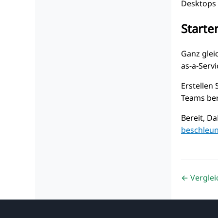
Desktops 
Starte
Ganz glei
as-a-Serv
Erstellen
Teams ber
Bereit, D
beschleun
← Verglei