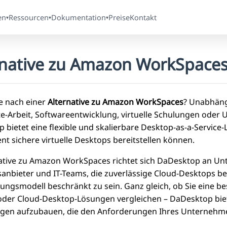
en
Ressourcen
Dokumentation
Preise
Kontakt
▾
▾
▾
rnative zu Amazon WorkSpace
e nach einer
Alternative zu Amazon WorkSpaces
? Unabhäng
e-Arbeit, Softwareentwicklung, virtuelle Schulungen ode
 bietet eine flexible und skalierbare Desktop-as-a-Service
ent sichere virtuelle Desktops bereitstellen können.
native zu Amazon WorkSpaces richtet sich DaDesktop an Un
anbieter und IT-Teams, die zuverlässige Cloud-Desktops be
llungsmodell beschränkt zu sein. Ganz gleich, ob Sie ei
oder Cloud-Desktop-Lösungen vergleichen – DaDesktop bietet 
en aufzubauen, die den Anforderungen Ihres Unternehme