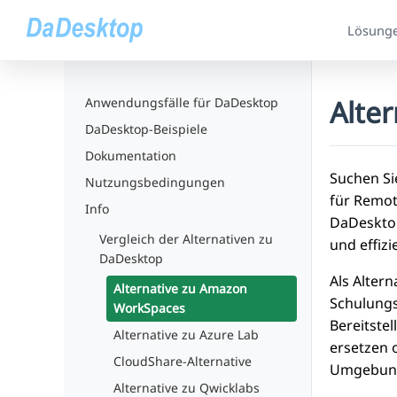
Lösung
Alte
Anwendungsfälle für DaDesktop
DaDesktop-Beispiele
Dokumentation
Suchen Si
Nutzungsbedingungen
für Remot
Info
DaDesktop
Vergleich der Alternativen zu
und effizi
DaDesktop
Als Alter
Alternative zu Amazon
Schulungs
WorkSpaces
Bereitste
Alternative zu Azure Lab
ersetzen 
CloudShare-Alternative
Umgebung
Alternative zu Qwicklabs