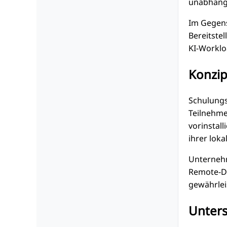
unabhängi
Im Gegens
Bereitste
KI-Worklo
Konzip
Schulungs
Teilnehme
vorinstall
ihrer lok
Unternehm
Remote-De
gewährlei
Unters