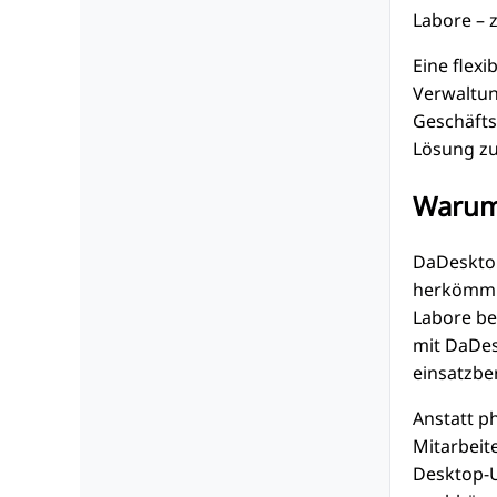
Labore – 
Eine flexi
Verwaltun
Geschäfts
Lösung zu
Warum
DaDesktop
herkömmli
Labore be
mit DaDes
einsatzber
Anstatt p
Mitarbeit
Desktop-U