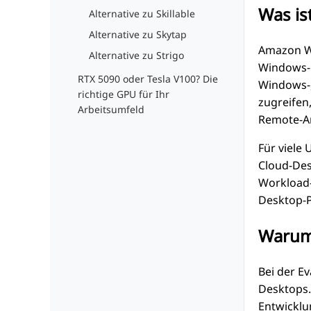
Was i
Alternative zu Skillable
Alternative zu Skytap
Amazon Wo
Alternative zu Strigo
Windows- 
RTX 5090 oder Tesla V100? Die
Windows-,
richtige GPU für Ihr
zugreifen
Arbeitsumfeld
Remote-Ar
Für viele
Cloud-Des
Workload-
Desktop-P
Warum 
Bei der E
Desktops.
Entwickl