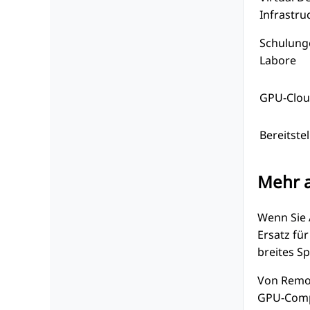
Infrastru
Schulunge
Labore
GPU-Clou
Bereitstel
Mehr a
Wenn Sie 
Ersatz fü
breites S
Von Remot
GPU-Compu