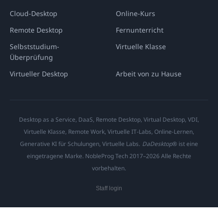
Cloud-Desktop
Online-Kurs
Remote Desktop
Fernunterricht
Selbststudium-
Virtuelle Klasse
Überprüfung
Virtueller Desktop
Arbeit von zu Hause
Desktop as a Service, DaaS, Remote Desktop, Virtual Desktop, VDI,
Virtuelle Klasse, Remote Work, Virtuelle IT-Labs, Online-Lernen,
Generative KI für Schulungen, Virtuelle Labs.
DaDesktop
® ist eine
eingetragene Marke. NobleProg Tech 2017–2026 Alle Rechte
vorbehalten.
Staff login