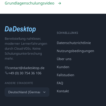
Grundlagenschulungsvideo
→
SCHNELLLINKS
Bereitstellung nahtloser,
Datenschutzrichtlinie
moderner Lernerfahrungen
durch Cloud-VDIs. Keine
Nutzungsbedingungen
Schulungsunterbrechung
mehr.
Über uns
Kunden
contact@dadesktop.de
+49 (0) 30 754 36 106
Fallstudien
FAQ
ANDERE STANDORTE
Kontakt