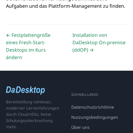
Aufgaben und das Plattform-Management zu finden.
← Festplattengröße
Installation von
eines Fresh-Start-
DaDesktop On-premise
Desktops im Kurs
(ddOP) →
ändern
SCHNELLLINKS
Bereitstellung nahtloser,
Datenschutzrichtlinie
moderner Lernerfahrungen
durch Cloud-VDIs. Keine
Nutzungsbedingungen
Schulungsunterbrechung
mehr.
Über uns