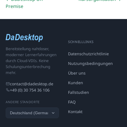
Premise
SCHNELLLINKS
Bereitstellung nahtloser,
Datenschutzrichtlinie
moderner Lernerfahrungen
durch Cloud-VDIs. Keine
Nutzungsbedingungen
Schulungsunterbrechung
mehr.
Über uns
Kunden
contact@dadesktop.de
+49 (0) 30 754 36 106
Fallstudien
FAQ
ANDERE STANDORTE
Kontakt