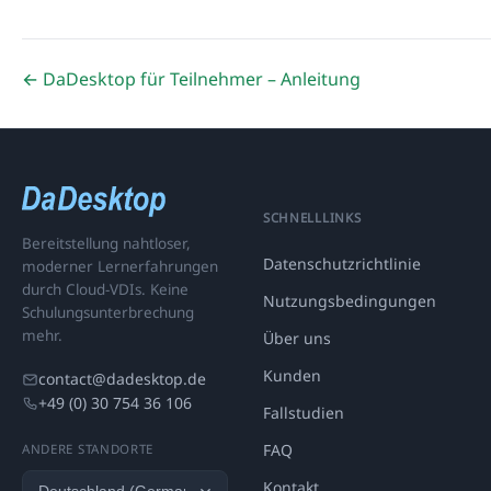
← DaDesktop für Teilnehmer – Anleitung
SCHNELLLINKS
Bereitstellung nahtloser,
Datenschutzrichtlinie
moderner Lernerfahrungen
durch Cloud-VDIs. Keine
Nutzungsbedingungen
Schulungsunterbrechung
mehr.
Über uns
Kunden
contact@dadesktop.de
+49 (0) 30 754 36 106
Fallstudien
FAQ
ANDERE STANDORTE
Kontakt