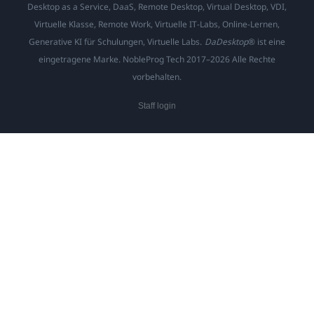
Desktop as a Service, DaaS, Remote Desktop, Virtual Desktop, VDI,
Virtuelle Klasse, Remote Work, Virtuelle IT-Labs, Online-Lernen,
Generative KI für Schulungen, Virtuelle Labs.
DaDesktop
® ist eine
eingetragene Marke. NobleProg Tech 2017–2026 Alle Rechte
vorbehalten.
Staff login