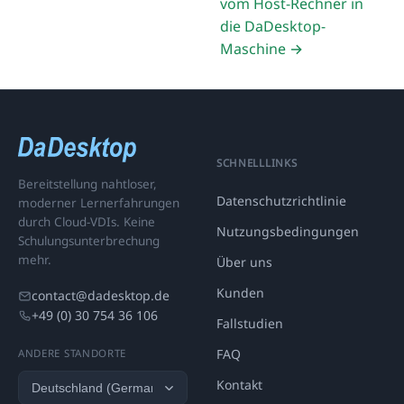
vom Host-Rechner in
die DaDesktop-
Maschine →
SCHNELLLINKS
Bereitstellung nahtloser,
Datenschutzrichtlinie
moderner Lernerfahrungen
durch Cloud-VDIs. Keine
Nutzungsbedingungen
Schulungsunterbrechung
mehr.
Über uns
Kunden
contact@dadesktop.de
+49 (0) 30 754 36 106
Fallstudien
FAQ
ANDERE STANDORTE
Kontakt