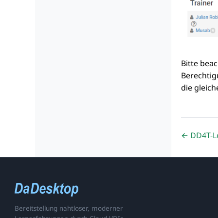
Bitte beac
Berechtig
die gleic
← DD4T-L
Bereitstellung nahtloser, moderner