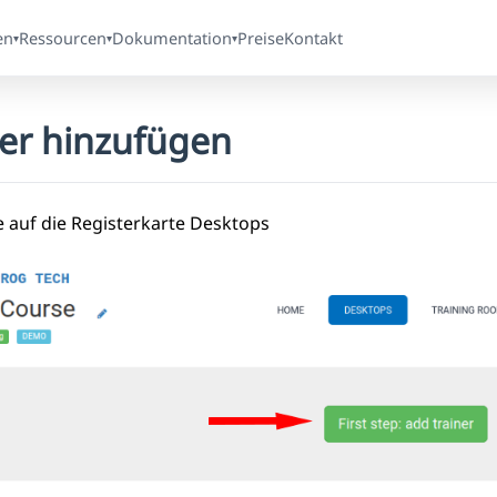
en
Ressourcen
Dokumentation
Preise
Kontakt
▾
▾
▾
ner hinzufügen
e auf die Registerkarte Desktops