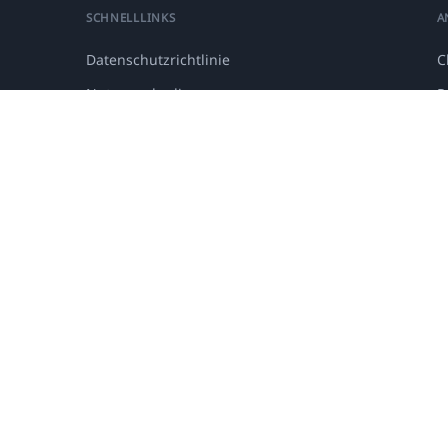
SCHNELLLINKS
A
Datenschutzrichtlinie
C
Nutzungsbedingungen
R
Über uns
S
Kunden
V
Fallstudien
FAQ
Kontakt
e Klasse, Remote Work, Virtuelle IT-Labs, Online-Lernen, Generative KI für Schulu
Tech 2017–2026 Alle Rechte vorbehalten.
Staff login