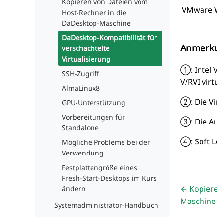
Kopieren von Dateien vom
VMware Wo
Host-Rechner in die
DaDesktop-Maschine
DaDesktop-Kompatibilität für
Anmerk
verschachtelte
Virtualisierung
①: Intel 
SSH-Zugriff
V/RVI vir
AlmaLinux8
②: Die Vi
GPU-Unterstützung
Vorbereitungen für
③: Die Au
Standalone
④: Soft L
Mögliche Probleme bei der
Verwendung
Festplattengröße eines
Fresh-Start-Desktops im Kurs
← Kopiere
ändern
Maschine
Systemadministrator-Handbuch