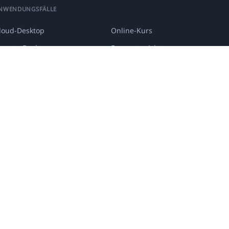
NWENDUNGSFÄLLE
loud-Desktop
Online-Kurs
emote Desktop
Fernunterricht
elbststudium-Überprüfung
Virtuelle Klasse
irtueller Desktop
Arbeit von zu Hause
ngen, Virtuelle Labs.
DaDesktop
® ist eine eingetragene Marke. NobleProg