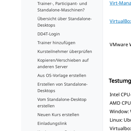
Virt-Man
Trainer-, Participant- und
Standalone-Maschinen?
Übersicht über Standalone-
VirtualBo
Desktops
DD4T-Login
Trainer hinzufügen
VMware W
Kursteilnehmer überprüfen
Kopieren/Verschieben auf
anderen Server
Aus OS-Vorlage erstellen
Testumg
Erstellen von Standalone-
Desktops
Intel CPU
Vom Standalone-Desktop
AMD CPU-
erstellen
Window: 
Neuen Kurs erstellen
Linux: Ub
Einladungslink
Virtualbox