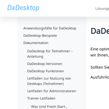
Lösung
DaDes
Anwendungsfälle für DaDesktop
DaDesktop-Beispiele
Dokumentation
Eine opti
DaDesktop für Teilnehmer –
wir Ihnen
Anleitung
DaDesktop-Versionen
Sollten Si
DaDesktop Funktionen
Ausführli
Leitfaden zur Nutzung von
Desktops (Teilnehmer)
Leitfaden für Administratoren
Trainer-Leitfaden
Was sind Fresh-Start-,