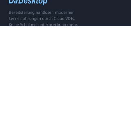
Bereitstellung nahtloser, moderner
Lernerfahrungen durch Cloud-VDIs.
Keine Schulungsunterbrechung mehr.
contact@dadesktop.de
+49 (0) 30 754 36 106
ANDERE STANDORTE
Desktop as a Service, DaaS, Remote Desktop, Virtual Desktop, VDI, Virtuell