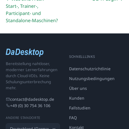
Start-, Trainer-,
Participant- und
Standalone-Maschinen?
SCHNELLLINKS
Bereitstellung nahtloser,
Datenschutzrichtlinie
moderner Lernerfahrungen
durch Cloud-VDIs. Keine
Nutzungsbedingungen
Schulungsunterbrechung
mehr.
Über uns
Kunden
contact@dadesktop.de
+49 (0) 30 754 36 106
Fallstudien
FAQ
ANDERE STANDORTE
Kontakt