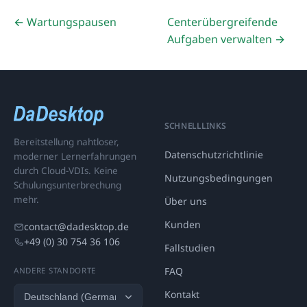
← Wartungspausen
Centerübergreifende
Aufgaben verwalten →
SCHNELLLINKS
Bereitstellung nahtloser,
Datenschutzrichtlinie
moderner Lernerfahrungen
durch Cloud-VDIs. Keine
Nutzungsbedingungen
Schulungsunterbrechung
mehr.
Über uns
Kunden
contact@dadesktop.de
+49 (0) 30 754 36 106
Fallstudien
FAQ
ANDERE STANDORTE
Kontakt