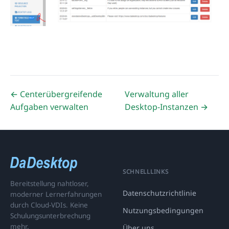
← Centerübergreifende
Verwaltung aller
Aufgaben verwalten
Desktop-Instanzen →
SCHNELLLINKS
Bereitstellung nahtloser,
Datenschutzrichtlinie
moderner Lernerfahrungen
durch Cloud-VDIs. Keine
Nutzungsbedingungen
Schulungsunterbrechung
mehr.
Über uns