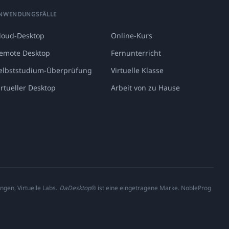
NWENDUNGSFÄLLE
loud-Desktop
Online-Kurs
emote Desktop
Fernunterricht
elbststudium-Überprüfung
Virtuelle Klasse
irtueller Desktop
Arbeit von zu Hause
ngen, Virtuelle Labs.
DaDesktop
® ist eine eingetragene Marke. NobleProg