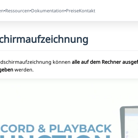
en
Ressourcen
Dokumentation
Preise
Kontakt
▾
▾
▾
schirmaufzeichnung
ildschirmaufzeichnung können
alle auf dem Rechner ausge
geben
werden.