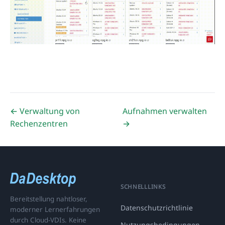
← Verwaltung von
Aufnahmen verwalten
Rechenzentren
→
SCHNELLLINKS
Bereitstellung nahtloser,
Datenschutzrichtlinie
moderner Lernerfahrungen
durch Cloud-VDIs. Keine
Nutzungsbedingungen