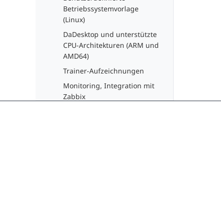
Betriebssystemvorlage
(Linux)
DaDesktop und unterstützte
CPU-Architekturen (ARM und
AMD64)
Trainer-Aufzeichnungen
Monitoring, Integration mit
Zabbix
Rettungssystem
API
Leitfaden zur Nutzung von
Bereitstellung nahtloser, moderner
Desktops (Teilnehmer)
Lernerfahrungen durch Cloud-VDIs.
Leitfaden für Administratoren
Keine Schulungsunterbrechung mehr.
Trainer-Leitfaden
contact@dadesktop.de
Systemadministrator-Handbuch
+49 (0) 30 754 36 106
Entwicklerhandbuch