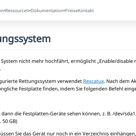
en
Ressourcen
Dokumentation
Preise
Kontakt
▾
▾
▾
ungssystem
System nicht mehr hochfährt, ermöglicht „Enable/disable 
.
gurierte Rettungssystem verwendet
Rescatux
. Nach dem Ak
üngliche Festplatte finden, indem Sie folgenden Befehl eing
en dann die Festplatten-Geräte sehen können, z. B. /dev/sda
B. 50 GB)
ssen Sie das Gerät nur noch in ein Verzeichnis einhängen, 