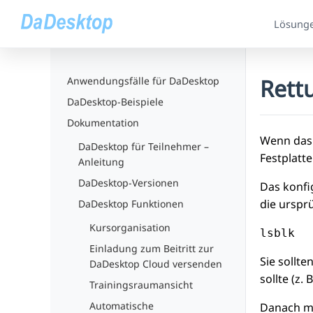
Lösung
Rett
Anwendungsfälle für DaDesktop
DaDesktop-Beispiele
Dokumentation
Wenn das 
DaDesktop für Teilnehmer –
Festplatte
Anleitung
DaDesktop-Versionen
Das konfi
die urspr
DaDesktop Funktionen
Kursorganisation
lsblk
Einladung zum Beitritt zur
Sie sollt
DaDesktop Cloud versenden
sollte (z. 
Trainingsraumansicht
Automatische
Danach mü