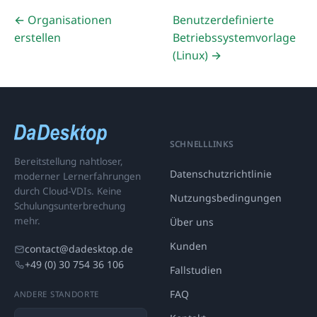
← Organisationen
Benutzerdefinierte
erstellen
Betriebssystemvorlage
(Linux) →
SCHNELLLINKS
Bereitstellung nahtloser,
Datenschutzrichtlinie
moderner Lernerfahrungen
durch Cloud-VDIs. Keine
Nutzungsbedingungen
Schulungsunterbrechung
mehr.
Über uns
Kunden
contact@dadesktop.de
+49 (0) 30 754 36 106
Fallstudien
FAQ
ANDERE STANDORTE