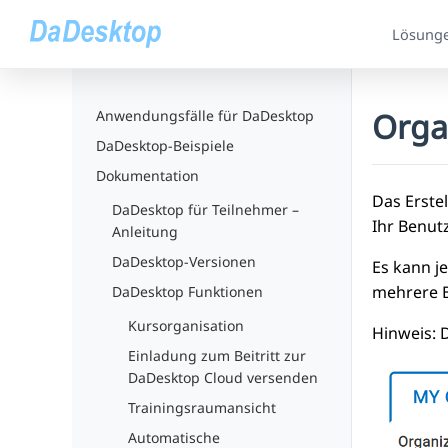
Lösung
Orga
Anwendungsfälle für DaDesktop
DaDesktop-Beispiele
Dokumentation
Das Erste
DaDesktop für Teilnehmer –
Ihr Benutz
Anleitung
DaDesktop-Versionen
Es kann j
mehrere 
DaDesktop Funktionen
Kursorganisation
Hinweis: 
Einladung zum Beitritt zur
DaDesktop Cloud versenden
Trainingsraumansicht
Automatische