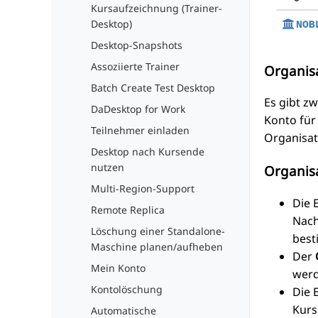
Kursaufzeichnung (Trainer-
Desktop)
Desktop-Snapshots
Assoziierte Trainer
Organisa
Batch Create Test Desktop
Es gibt zw
DaDesktop for Work
Konto für
Teilnehmer einladen
Organisati
Desktop nach Kursende
nutzen
Organisa
Multi-Region-Support
Die 
Remote Replica
Nach
Löschung einer Standalone-
best
Maschine planen/aufheben
Der
Mein Konto
werd
Kontolöschung
Die 
Kurs
Automatische