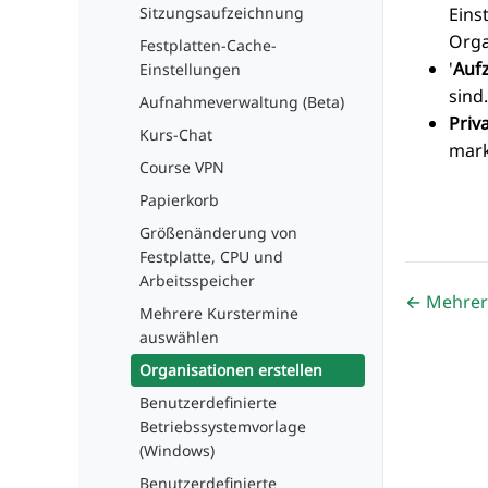
Eins
Sitzungsaufzeichnung
Orga
Festplatten-Cache-
'
Auf
Einstellungen
sind.
Aufnahmeverwaltung (Beta)
Priv
Kurs-Chat
mark
Course VPN
Papierkorb
Größenänderung von
Festplatte, CPU und
Arbeitsspeicher
← Mehrer
Mehrere Kurstermine
auswählen
Organisationen erstellen
Benutzerdefinierte
Betriebssystemvorlage
(Windows)
Benutzerdefinierte