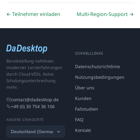
← Teilnehmer einladen
Multi-Region-Support →
SCHNELLLINKS
Bereitstellung nahtloser,
Datenschutzrichtlinie
moderner Lernerfahrungen
durch Cloud-VDIs. Keine
Nutzungsbedingungen
Schulungsunterbrechung
mehr.
Über uns
Kunden
contact@dadesktop.de
+49 (0) 30 754 36 106
Fallstudien
FAQ
ANDERE STANDORTE
Kontakt