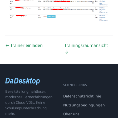
← Trainer einladen
Trainingsraumansicht
→
SCHNELLLINKS
Bereitstellung nahtloser,
Datenschutzrichtlinie
moderner Lernerfahrungen
durch Cloud-VDIs. Keine
Nutzungsbedingungen
Schulungsunterbrechung
mehr.
Über uns