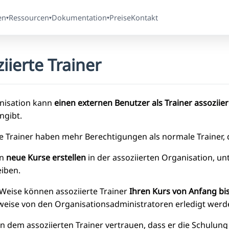
en
Ressourcen
Dokumentation
Preise
Kontakt
▾
▾
▾
iierte Trainer
nisation kann
einen externen Benutzer als Trainer assoziie
ngibt.
te Trainer haben mehr Berechtigungen als normale Trainer, 
en
neue Kurse erstellen
in der assoziierten Organisation, un
eiben.
 Weise können assoziierte Trainer
Ihren Kurs von Anfang bi
eise von den Organisationsadministratoren erledigt werd
n dem assoziierten Trainer vertrauen, dass er die Schulung