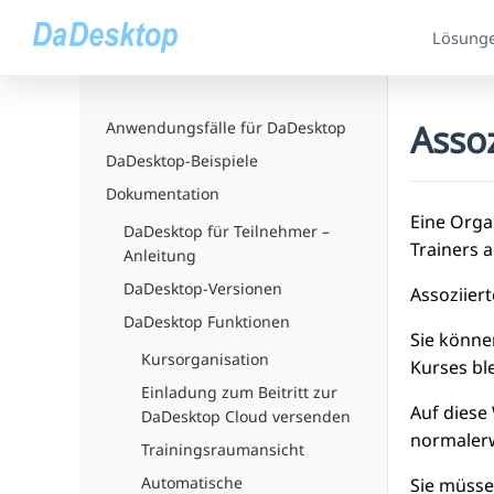
Lösung
Assoz
Anwendungsfälle für DaDesktop
DaDesktop-Beispiele
Dokumentation
Eine Orga
DaDesktop für Teilnehmer –
Trainers a
Anleitung
DaDesktop-Versionen
Assoziier
DaDesktop Funktionen
Sie könn
Kursorganisation
Kurses bl
Einladung zum Beitritt zur
Auf diese
DaDesktop Cloud versenden
normalerw
Trainingsraumansicht
Automatische
Sie müsse