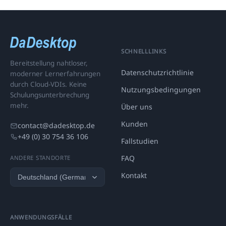
SCHNELLLINKS
Bereitstellung nahtloser,
Datenschutzrichtlinie
moderner Lernerfahrungen
durch Cloud-VDIs. Keine
Nutzungsbedingungen
Schulungsunterbrechung
mehr.
Über uns
Kunden
contact@dadesktop.de
+49 (0) 30 754 36 106
Fallstudien
FAQ
ANDERE STANDORTE
Kontakt
ANWENDUNGSFÄLLE