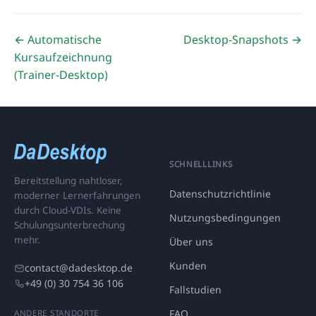
← Automatische
Desktop-Snapshots →
Kursaufzeichnung
(Trainer-Desktop)
SCHNELLLINKS
Bereitstellung nahtloser,
Datenschutzrichtlinie
moderner Lernerfahrungen
durch Cloud-VDIs. Keine
Nutzungsbedingungen
Schulungsunterbrechung
mehr.
Über uns
Kunden
contact@dadesktop.de
+49 (0) 30 754 36 106
Fallstudien
FAQ
ANDERE STANDORTE